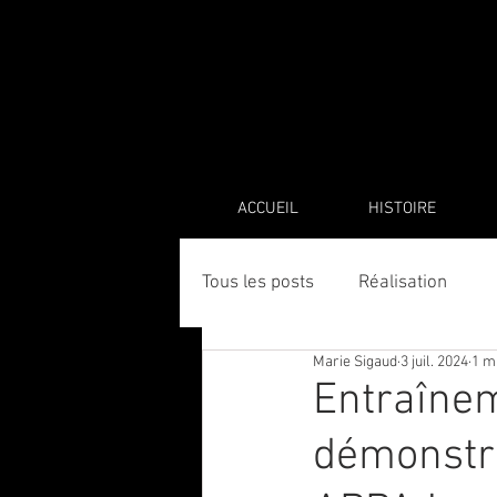
ACCUEIL
HISTOIRE
Tous les posts
Réalisation
Marie Sigaud
3 juil. 2024
1 m
Entraînem
démonstr