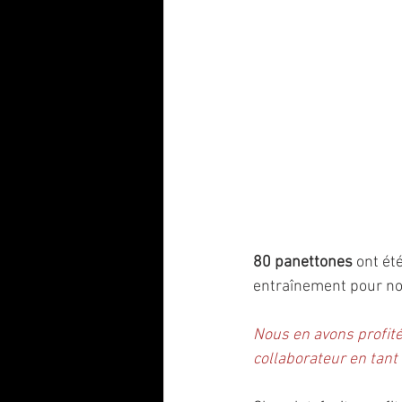
80 panettones
 ont ét
entraînement pour no
Nous en avons profit
collaborateur en tan