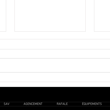
Masterclass “La boulangerie
Et si
vous
selon Agrimontana” 🥖
SAV
AGENCEMENT
RAFALE
ÉQUIPEMENTS