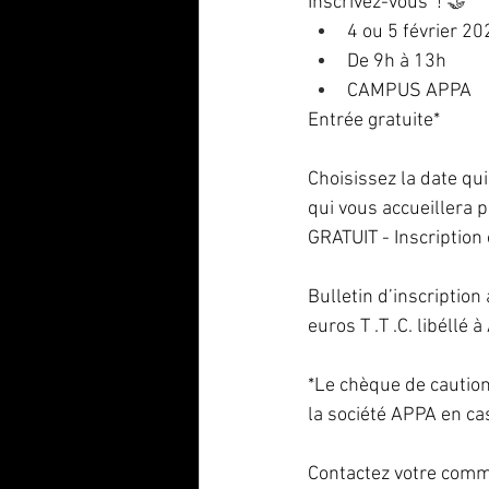
Inscrivez-vous  ! 
🤝
4 ou 5 février 20
De 9h à 13h
CAMPUS APPA
Entrée gratuite*
Choisissez la date qu
qui vous accueillera 
GRATUIT - Inscription 
Bulletin d’inscriptio
euros T .T .C. libéllé 
*Le chèque de caution
la société APPA en c
Contactez votre comme