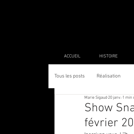
ACCUEIL
HISTOIRE
Tous les posts
Réalisation
Marie Sigaud
20 janv.
1 min 
Show Snac
février 2