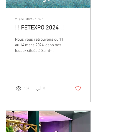
2 janv. 2024
∙
1
min
! ! FETEXPO 2024 ! !
Nous vous retrouvons du 11
au 14 mars 2024, dans nos
locaux situés à Saint-
Chamond (42) pour vous
faire découvrir les
nouvelles...
152
0