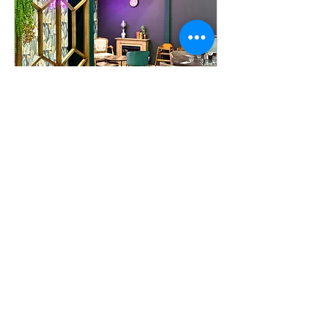
11 déc. 2023
∙
1
min
Ouverture de la
Boulangerie Mélanie à
Macon !
Ouverture de la Boulangerie
Mélanie 🍞 Après 7 mois de
travail en commun entre
@apparhonealpesauvergne42
et @boulangeriemelanie ,
nous...
53
0