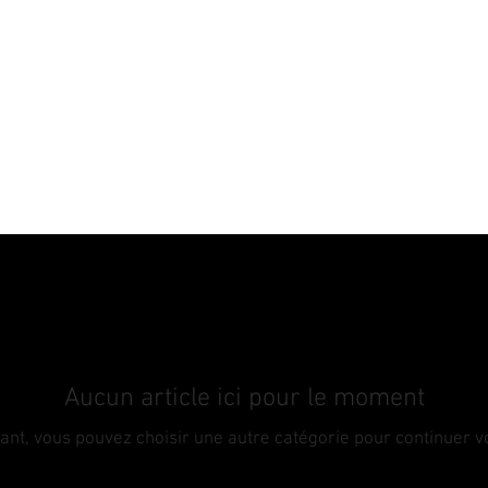
SAV
AGENCEMENT
RAFALE
ÉQUIPEMENT
Aucun article ici pour le moment
ant, vous pouvez choisir une autre catégorie pour continuer v