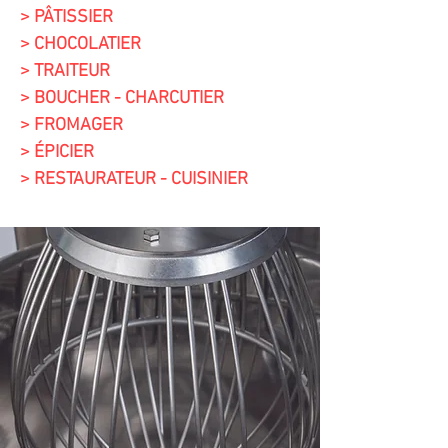
> PÂTISSIER
> CHOCOLATIER
> TRAITEUR
> BOUCHER - CHARCUTIER
> FROMAGER
> ÉPICIER
> RESTAURATEUR - CUISINIER