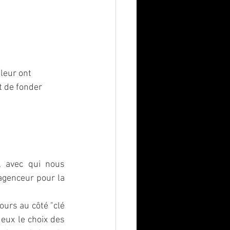
leur ont 
 de fonder 
t, avec qui nous 
agenceur pour la 
urs au côté "clé 
ux le choix des 