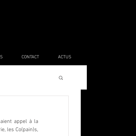
S
CONTACT
ACTUS
aient appel à la 
, les Co(pain)s, 