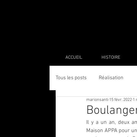
ACCUEIL
HISTOIRE
Tous les posts
Réalisation
marionsanti
15 févr. 2022
1 
Boulanger
Il y a un an, deux am
Maison APPA pour un n