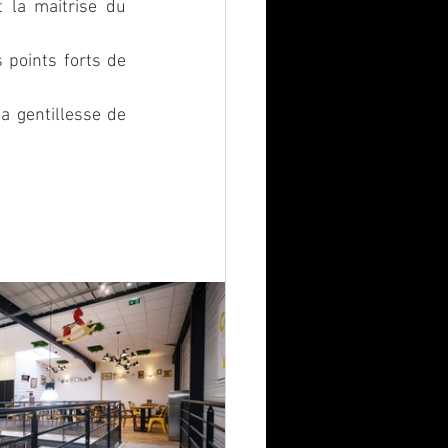
 la maitrise du 
 points forts de 
a gentillesse de 