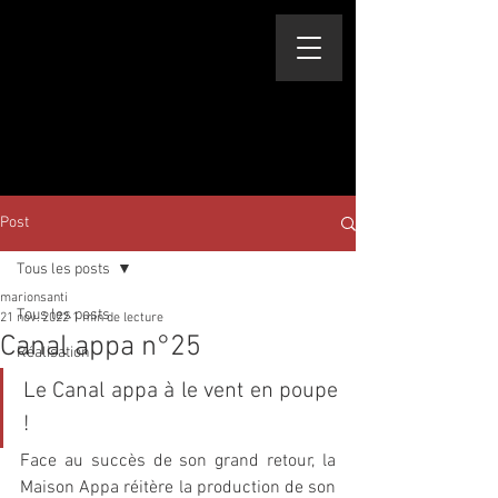
Post
Tous les posts
marionsanti
Tous les posts
21 nov. 2022
1 min de lecture
Canal appa n°25
Réalisation
Le Canal appa à le vent en poupe 
!
Face au succès de son grand retour, la 
Maison Appa réitère la production de son 