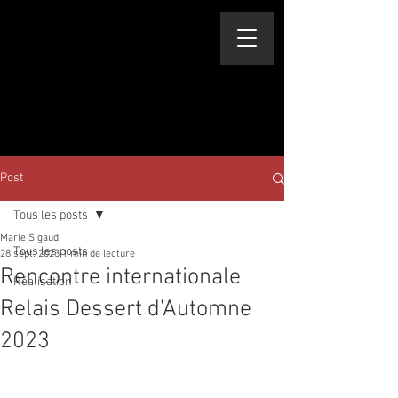
Post
Tous les posts
Marie Sigaud
Tous les posts
28 sept. 2023
1 min de lecture
Rencontre internationale
Réalisation
Relais Dessert d'Automne
2023