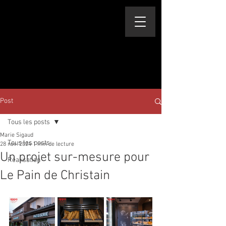
Post
Tous les posts
Marie Sigaud
Tous les posts
28 nov. 2024
1 min de lecture
Un projet sur-mesure pour
Réalisation
Le Pain de Christain